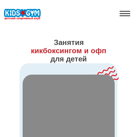
Занятия
кикбоксингом и офп
для детей